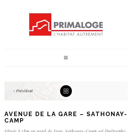
‹ Précédent
AVENUE DE LA GARE – SATHONAY-
CAMP
Située à 7km au nord de Lyon, Sathonay-Camp est limitrophe